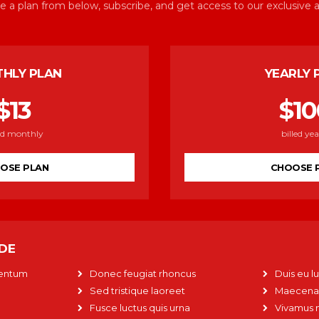
 a plan from below, subscribe, and get access to our exclusive ar
HLY PLAN
YEARLY 
$
13
$
10
led monthly
billed yea
OSE PLAN
CHOOSE 
UDE
mentum
Donec feugiat rhoncus
Duis eu l
Sed tristique laoreet
Maecenas
Fusce luctus quis urna
Vivamus 