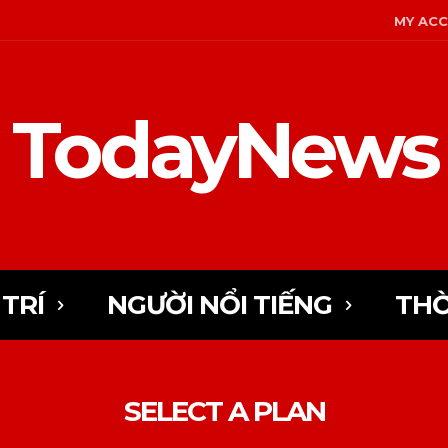
MY AC
TodayNews
 TRÍ
NGƯỜI NỔI TIẾNG
THỜ
SELECT A PLAN