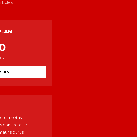
ticles!
PLAN
0
rly
PLAN
uctus metus
 consectetur
mauris purus