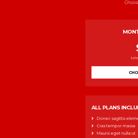
Choose
MONT
bil
CHO
ALL PLANS INCL
Donec sagittis ele
Cras tempor massa
Mauris eget nulla ut