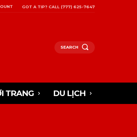
COUNT
GOT A TIP? CALL (777) 625-7647
SEARCH
I TRANG
DU LỊCH