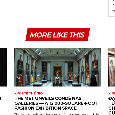
c
n
1
MORE LIKE THIS
KINH TẾ THẾ GIỚI
KIN
N
THE MET UNVEILS CONDÉ NAST
ĐẠ
GALLERIES — A 12,000-SQUARE-FOOT
TƯ
FASHION EXHIBITION SPACE
CH
CỨ
The Metropolitan Museum of Art has introduced the