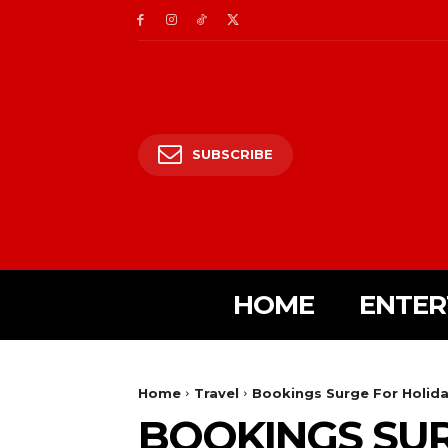
SUBSCRIBE
HOME
ENTER
Home
Travel
Bookings Surge For Holida
BOOKINGS SUR