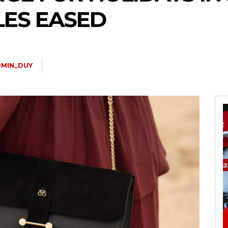
LES EASED
MIN_DUY