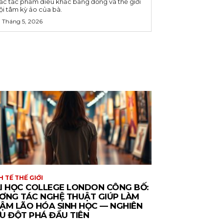
ác tác phẩm điêu khắc bằng đồng và thế giới
ội tâm kỳ ảo của bà.
7 Tháng 5, 2026
H TẾ THẾ GIỚI
I HỌC COLLEGE LONDON CÔNG BỐ:
ƠNG TÁC NGHỆ THUẬT GIÚP LÀM
ẬM LÃO HÓA SINH HỌC — NGHIÊN
U ĐỘT PHÁ ĐẦU TIÊN