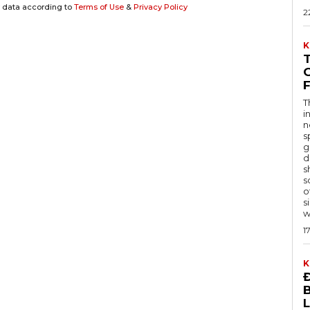
y data according to
Terms of Use
&
Privacy Policy
2
K
G
T
i
n
s
g
d
s
s
o
s
w
1
K