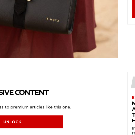
SIVE CONTENT
E
s to premium articles like this one.
UNLOCK
I
r