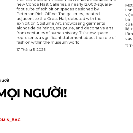
new Condé Nast Galleries, a nearly 12,000-square-
Một
foot suite of exhibition spaces designed by
Lon
Peterson Rich Office. The galleries, located
việc
adjacent to the Great Hall, debuted with the
trìn
exhibition Costume Art, showcasing garments
của
alongside paintings, sculpture, and decorative arts
liệu
from centuries of human history. This new space
tầm
represents a significant statement about the role of
các
fashion within the museum world.
17 T
17 Tháng 5, 2026