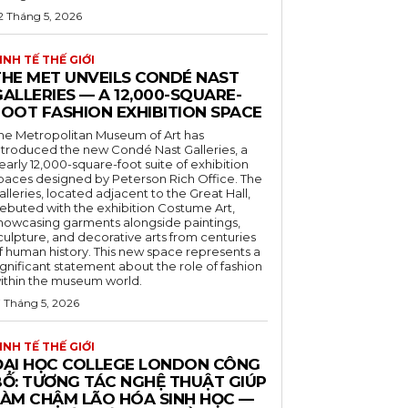
2 Tháng 5, 2026
INH TẾ THẾ GIỚI
THE MET UNVEILS CONDÉ NAST
ALLERIES — A 12,000-SQUARE-
FOOT FASHION EXHIBITION SPACE
he Metropolitan Museum of Art has
ntroduced the new Condé Nast Galleries, a
early 12,000-square-foot suite of exhibition
paces designed by Peterson Rich Office. The
alleries, located adjacent to the Great Hall,
ebuted with the exhibition Costume Art,
howcasing garments alongside paintings,
culpture, and decorative arts from centuries
f human history. This new space represents a
ignificant statement about the role of fashion
ithin the museum world.
7 Tháng 5, 2026
INH TẾ THẾ GIỚI
ĐẠI HỌC COLLEGE LONDON CÔNG
BỐ: TƯƠNG TÁC NGHỆ THUẬT GIÚP
LÀM CHẬM LÃO HÓA SINH HỌC —