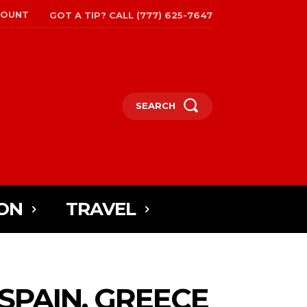
COUNT
GOT A TIP? CALL (777) 625-7647
SEARCH
ON
TRAVEL
SPAIN, GREECE