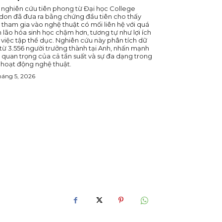
 nghiên cứu tiên phong từ Đại học College
don đã đưa ra bằng chứng đầu tiên cho thấy
 tham gia vào nghệ thuật có mối liên hệ với quá
h lão hóa sinh học chậm hơn, tương tự như lợi ích
 việc tập thể dục. Nghiên cứu này phân tích dữ
 từ 3.556 người trưởng thành tại Anh, nhấn mạnh
 quan trọng của cả tần suất và sự đa dạng trong
 hoạt động nghệ thuật.
háng 5, 2026