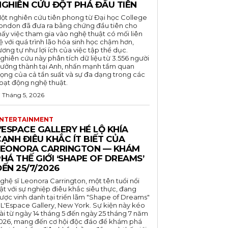
NGHIÊN CỨU ĐỘT PHÁ ĐẦU TIÊN
ột nghiên cứu tiên phong từ Đại học College
ondon đã đưa ra bằng chứng đầu tiên cho
hấy việc tham gia vào nghệ thuật có mối liên
ệ với quá trình lão hóa sinh học chậm hơn,
ương tự như lợi ích của việc tập thể dục.
ghiên cứu này phân tích dữ liệu từ 3.556 người
rưởng thành tại Anh, nhấn mạnh tầm quan
rọng của cả tần suất và sự đa dạng trong các
oạt động nghệ thuật.
7 Tháng 5, 2026
NTERTAINMENT
’ESPACE GALLERY HÉ LỘ KHÍA
ẠNH ĐIÊU KHẮC ÍT BIẾT CỦA
LEONORA CARRINGTON — KHÁM
HÁ THẾ GIỚI ‘SHAPE OF DREAMS’
ẾN 25/7/2026
ghệ sĩ Leonora Carrington, một tên tuổi nổi
ật với sự nghiệp điêu khắc siêu thực, đang
ược vinh danh tại triển lãm "Shape of Dreams"
 L'Espace Gallery, New York. Sự kiện này kéo
ài từ ngày 14 tháng 5 đến ngày 25 tháng 7 năm
026, mang đến cơ hội độc đáo để khám phá