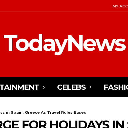
MY AC
TodayNews
TAINMENT
CELEBS
FASHI
ys in Spain, Greece As Travel Rules Eased
GE FOR HOLIDAYS IN 